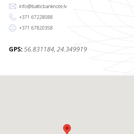
info@balticbanknote.lv
+371 67228088
+371 67820358
GPS:
56.831184, 24.349919